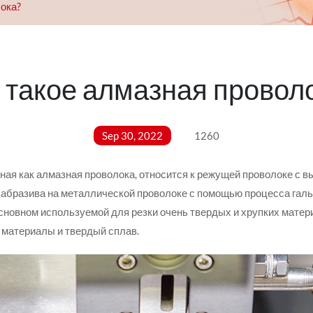
лока?
 такое алмазная провол
Sep 30, 2022
1260
ная как алмазная проволока, относится к режущей проволоке с в
 абразива на металлической проволоке с помощью процесса галь
сновном используемой для резки очень твердых и хрупких матер
 материалы и твердый сплав.